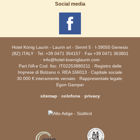
Social media
Hotel König Laurin - Laurin srl -
Simml 5
· I-
39050
Genesio
(
BZ
) ITALY · Tel.
+39 0471 354157
· Fax +39 0471 363801
·
info@hotel-koeniglaurin.com
Part.IVA e Cod. fisc. IT02253880211 · Registro delle
Imprese di Bolzano n. REA 166013 · Capitale sociale
30.000 € interamente versato · Rappresentate legale:
Egon Gamper
sitemap
·
colofone
·
privacy